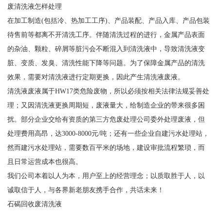
废清洗液怎样处理
在加工制造(包括冷、热加工工序)、产品装配、产品入库、产品包装
待售前等都离不开清洗工序。伴随清洗过程的进行，金属产品表面
的杂油、颗粒、碎屑等脏污会不断混入到清洗液中，导致清洗液变
脏、变质、发臭、清洗性能下降等问题。为了保障金属产品的清洗
效果，需要对清洗液进行定期更换，因此产生清洗液废液。
清洗液废液属于HW17类危险废物，所以必须按相关法律法规妥善处
理；又因清洗液更换周期短，废液量大，给制造企业的带来很多困
扰。部分企业交给有资质的第三方危废处理公司委外处理废液，但
处理费用高昂，达3000-8000元/吨；还有一些企业自建污水处理站，
然而建污水处理站，需要数百平米的场地，建设审批流程繁琐，而
且日常运营成本也很高。
我们公司本着以人为本，用户至上的经营理念；以质取胜于人，以
诚取信于人，与各界新老朋友携手合作，共话未来！
石碣回收废清洗液