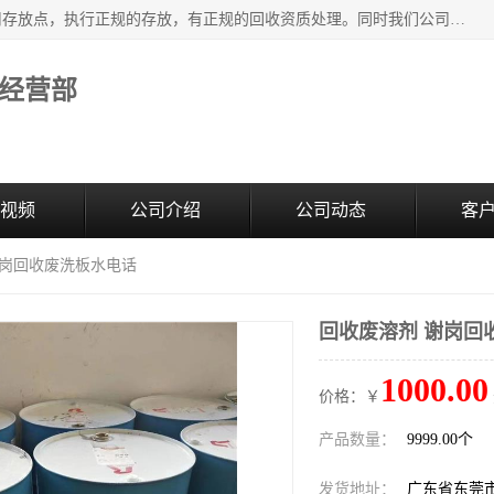
东莞市大岭山莞峰清洗剂经营部提供废旧化工原料的循环使用存放点，执行正规的存放，有正规的回收资质处理。同时我们公司批发零售回收级清洗剂，废液压油、废变压油、废清洗剂、脱模油、再生基础油，质量保证。
经营部
视频
公司介绍
公司动态
客
谢岗回收废洗板水电话
回收废溶剂 谢岗回
1000.00
价格：￥
产品数量：
9999.00个
发货地址：
广东省东莞