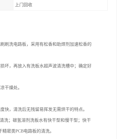
上门回收
毛刷刷洗电路板，采用有松香和助焊剂加速松香的
有损坏，再放入有洗板水超声波清洗槽中；确定好
阴凉干燥处。
速度快，清洗后无残留易挥发无需烘干的特点。
的清洗；碳氢溶剂洗板水有快干型和慢干型；快干
精密类PCB电路板的清洗。