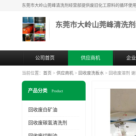
东莞市大岭山莞峰清洗剂
公司首页
供应商机
企业
当前位置：
首页
>
供应商机
>
回收废洗板水
> 回收废溶剂 
产品分类
Product
回收废白矿油
回收废碳氢清洗剂
回收废切削油