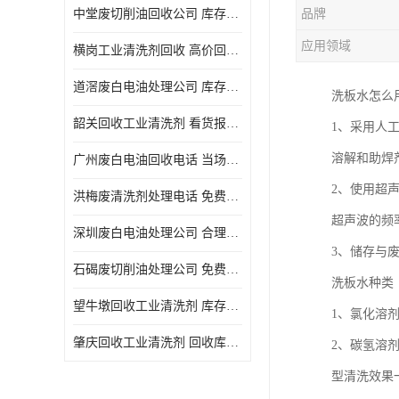
中堂废切削油回收公司 库存积压回收 义乌市永峰贸易商行
品牌
回收废三氯乙烯
应用领域
横岗工业清洗剂回收 高价回收 量大量小均可
回收废清洗液
道滘废白电油处理公司 库存积压回收 量大量小均可
洗板水怎么
回收废防锈油
韶关回收工业清洗剂 看货报价 欢迎电话咨询
1、采用人
回收废火花机油
溶解和助焊
广州废白电油回收电话 当场结算 现款结算
回收废齿轮油
2、使用超
洪梅废清洗剂处理电话 免费估价 大量尾货回收
回收废液压油
超声波的频
深圳废白电油处理公司 合理估价 上门评估报价
回收废溶剂油
3、储存与
石碣废切削油处理公司 免费估价 量大量小均可
洗板水种类
回收废四氯乙烯
望牛墩回收工业清洗剂 库存积压回收 大量尾货回收
1、氯化溶
回收废白电油
肇庆回收工业清洗剂 回收库存 量大量小均可
2、碳氢溶
废碳氢清洗剂回收
型清洗效果