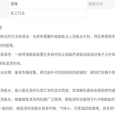
莞峰
回收方式
化工行业
用
工刷法的方法来清洁：先将有需要的电路板沾上洗板水片刻，然后再使用
剂的脱落。
声波清洗：一般将电路板放置在夹具中防止因超声波振动造成对电子元件
率和清洗时间。
废水处理：废液专桶收集，再交由许可的回收商回收储存：密封贮存器于
剂洗板水；是以氯化溶剂与其它溶剂混合而成；其溶解松香和去除助焊剂
剂洗板水；随着碳氢清洗剂的被广泛使用，碳氢溶剂也被用于PCB电路板
一般较好，碳氢溶剂洗板水具有环保、气味小、可蒸馏回收使用，其多用于