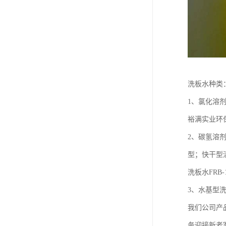
洗板水种类
1、氯化溶
裕满实业环保
2、碳氢溶
型；快干型
洗板水FRB-
3、水基型
我们公司产
务迎接新老