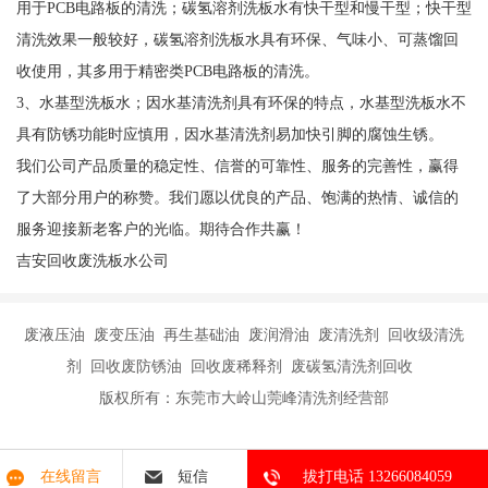
用于PCB电路板的清洗；碳氢溶剂洗板水有快干型和慢干型；快干型
清洗效果一般较好，碳氢溶剂洗板水具有环保、气味小、可蒸馏回
收使用，其多用于精密类PCB电路板的清洗。
3、水基型洗板水；因水基清洗剂具有环保的特点，水基型洗板水不
具有防锈功能时应慎用，因水基清洗剂易加快引脚的腐蚀生锈。
我们公司产品质量的稳定性、信誉的可靠性、服务的完善性，赢得
了大部分用户的称赞。我们愿以优良的产品、饱满的热情、诚信的
服务迎接新老客户的光临。期待合作共赢！
吉安回收废洗板水公司
废液压油 废变压油 再生基础油 废润滑油 废清洗剂 回收级清洗
剂 回收废防锈油 回收废稀释剂 废碳氢清洗剂回收
版权所有：东莞市大岭山莞峰清洗剂经营部
在线留言
短信
拔打电话 13266084059