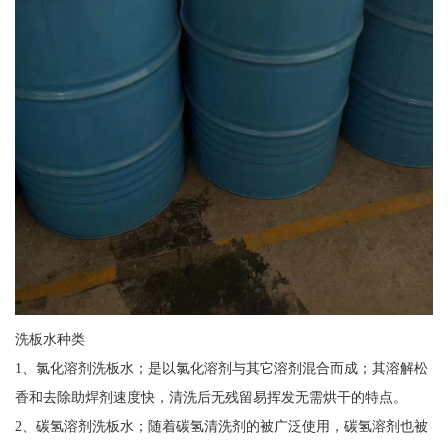
洗板水种类
1、氯化溶剂洗板水；是以氯化溶剂与其它溶剂混合而成；其溶解松
香和去除助焊剂速度快，清洗后无残留易挥发无需烘干的特点。
2、碳氢溶剂洗板水；随着碳氢清洗剂的被广泛使用，碳氢溶剂也被