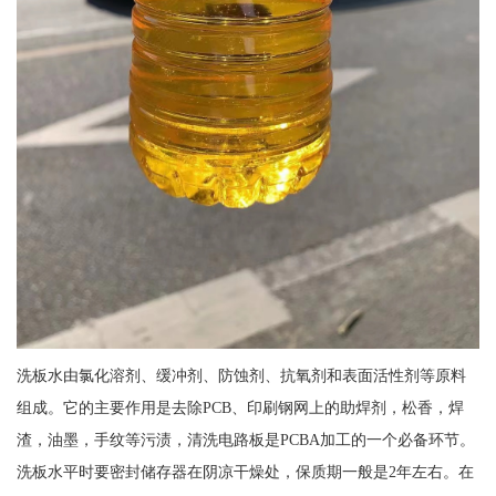
洗板水由氯化溶剂、缓冲剂、防蚀剂、抗氧剂和表面活性剂等原料
组成。它的主要作用是去除PCB、印刷钢网上的助焊剂，松香，焊
渣，油墨，手纹等污渍，清洗电路板是PCBA加工的一个必备环节。
洗板水平时要密封储存器在阴凉干燥处，保质期一般是2年左右。在