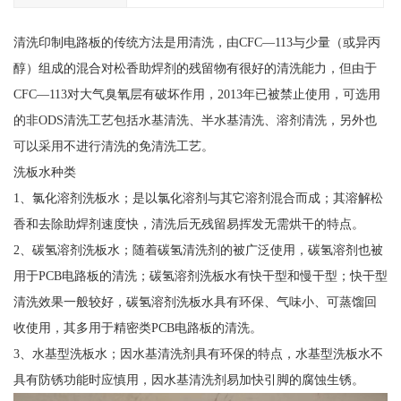
清洗印制电路板的传统方法是用清洗，由CFC—113与少量（或异丙
醇）组成的混合对松香助焊剂的残留物有很好的清洗能力，但由于
CFC—113对大气臭氧层有破坏作用，2013年已被禁止使用，可选用
的非ODS清洗工艺包括水基清洗、半水基清洗、溶剂清洗，另外也
可以采用不进行清洗的免清洗工艺。
洗板水种类
1、氯化溶剂洗板水；是以氯化溶剂与其它溶剂混合而成；其溶解松
香和去除助焊剂速度快，清洗后无残留易挥发无需烘干的特点。
2、碳氢溶剂洗板水；随着碳氢清洗剂的被广泛使用，碳氢溶剂也被
用于PCB电路板的清洗；碳氢溶剂洗板水有快干型和慢干型；快干型
清洗效果一般较好，碳氢溶剂洗板水具有环保、气味小、可蒸馏回
收使用，其多用于精密类PCB电路板的清洗。
3、水基型洗板水；因水基清洗剂具有环保的特点，水基型洗板水不
具有防锈功能时应慎用，因水基清洗剂易加快引脚的腐蚀生锈。