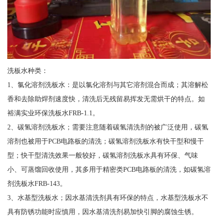
洗板水种类：
1、氯化溶剂洗板水：是以氯化溶剂与其它溶剂混合而成；其溶解松
香和去除助焊剂速度快，清洗后无残留易挥发无需烘干的特点。如
裕满实业环保洗板水FRB-1.1。
2、碳氢溶剂洗板水；需要注意随着碳氢清洗剂的被广泛使用，碳氢
溶剂也被用于PCB电路板的清洗；碳氢溶剂洗板水有快干型和慢干
型；快干型清洗效果一般较好，碳氢溶剂洗板水具有环保、气味
小、可蒸馏回收使用，其多用于精密类PCB电路板的清洗，如碳氢溶
剂洗板水FRB-143。
3、水基型洗板水；因水基清洗剂具有环保的特点，水基型洗板水不
具有防锈功能时应慎用，因水基清洗剂易加快引脚的腐蚀生锈。