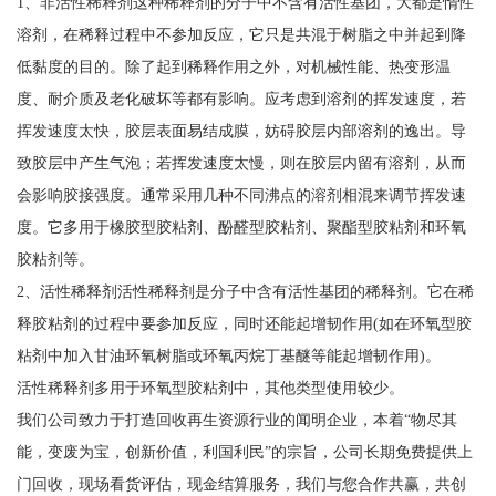
1、非活性稀释剂这种稀释剂的分子中不含有活性基团，大都是惰性
溶剂，在稀释过程中不参加反应，它只是共混于树脂之中并起到降
低黏度的目的。除了起到稀释作用之外，对机械性能、热变形温
度、耐介质及老化破坏等都有影响。应考虑到溶剂的挥发速度，若
挥发速度太快，胶层表面易结成膜，妨碍胶层内部溶剂的逸出。导
致胶层中产生气泡；若挥发速度太慢，则在胶层内留有溶剂，从而
会影响胶接强度。通常采用几种不同沸点的溶剂相混来调节挥发速
度。它多用于橡胶型胶粘剂、酚醛型胶粘剂、聚酯型胶粘剂和环氧
胶粘剂等。
2、活性稀释剂活性稀释剂是分子中含有活性基团的稀释剂。它在稀
释胶粘剂的过程中要参加反应，同时还能起增韧作用(如在环氧型胶
粘剂中加入甘油环氧树脂或环氧丙烷丁基醚等能起增韧作用)。
活性稀释剂多用于环氧型胶粘剂中，其他类型使用较少。
我们公司致力于打造回收再生资源行业的闻明企业，本着“物尽其
能，变废为宝，创新价值，利国利民”的宗旨，公司长期免费提供上
门回收，现场看货评估，现金结算服务，我们与您合作共赢，共创