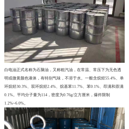
白电油正式名称为石脑油，又称粗汽油，在常温、常压下为无色透
明或微黄颜色液体，有特别气味，不溶于水。一般含烷烃55.4%、单
环烷烃30.3%、双环烷烃2.4%、烷基苯11.7%、苯0.1%、茚满和萘满
0.1%。平均分子量为114，密度为0.76g/立方厘米，爆炸限制
1.2%~6.0%。