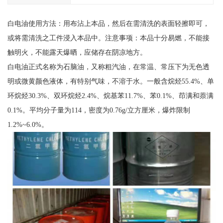
白电油使用方法：用布沾上本品，然后在需清洗的表面轻擦即可，
或将需清洗之工件浸入本品中。注意事项：本品十分易燃，不能接
触明火，不能露天爆晒，应储存在阴凉地方。
白电油正式名称为石脑油，又称粗汽油，在常温、常压下为无色透
明或微黄颜色液体，有特别气味，不溶于水。一般含烷烃55.4%、单
环烷烃30.3%、双环烷烃2.4%、烷基苯11.7%、苯0.1%、茚满和萘满
0.1%。平均分子量为114，密度为0.76g/立方厘米，爆炸限制
1.2%~6.0%。