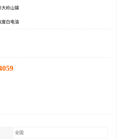
市大岭山镇
收废白电油
4059
全国