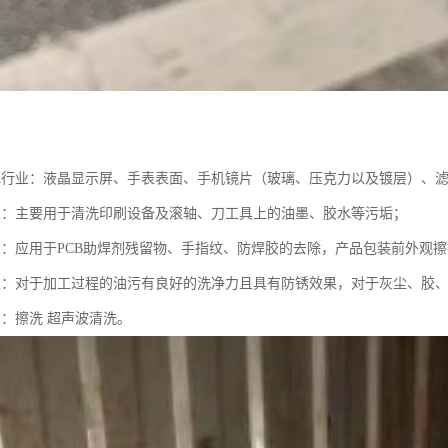
电行业：液晶显示屏、手表表面、手机镜片（玻璃、压克力以及镀层）、
业：主要用于清洗印刷设备及滚轴、刀工具上的油墨、胶水等污垢；
业：应用于PCB助焊剂残留物、手指纹、防焊胶的去除，产品包装前外观
业：对于加工过程的油污有良好的洗净力且具有防锈效果，对于灰尘、胶
艺：擦洗 超声波清洗。