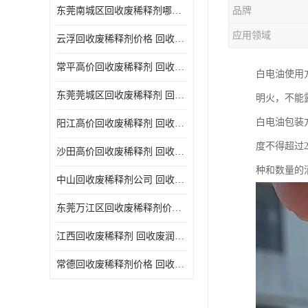
东莞南城区回收废稀释剂哪家好 回收废清洗剂
品牌
回收废三氯乙烯
应用领域
云浮回收废稀释剂价格 回收废润滑油
回收废清洗液
常平高价回收废稀释剂 回收废碳氢清洗剂
白电油使用
回收废防锈油
东莞莞城区回收废稀释剂 回收废食用油
明火，不能
回收废火花机油
白电油包装
阳江高价回收废稀释剂 回收废二氯甲烷
回收废齿轮油
度不得超过
沙田高价回收废稀释剂 回收废机油
回收废液压油
种和数量的
中山回收废稀释剂公司 回收废切削油
回收废溶剂油
东莞万江区回收废稀释剂价格 回收废白电油
回收废四氯乙烯
江西回收废稀释剂 回收废润滑油
回收废白电油
常德回收废稀释剂价格 回收废清洗液
废碳氢清洗剂回收