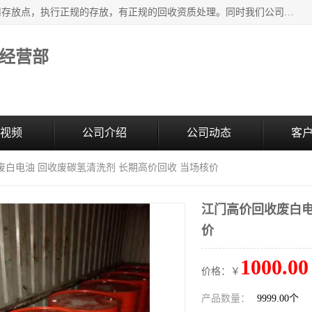
东莞市大岭山莞峰清洗剂经营部提供废旧化工原料的循环使用存放点，执行正规的存放，有正规的回收资质处理。同时我们公司批发零售回收级清洗剂，废液压油、废变压油、废清洗剂、脱模油、再生基础油，质量保证。
经营部
视频
公司介绍
公司动态
客
废白电油 回收废碳氢清洗剂 长期高价回收 当场核价
江门高价回收废白电
价
1000.00
价格：￥
产品数量：
9999.00个