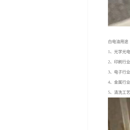
白电油用途
1、光学光
2、印刷行
3、电子行
4、金属行
5、清洗工