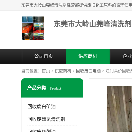
东莞市大岭山莞峰清洗剂
公司首页
供应商机
企业
当前位置：
首页
>
供应商机
>
回收废白电油
> 江门高价回收
产品分类
Product
回收废白矿油
回收废碳氢清洗剂
回收废切削油