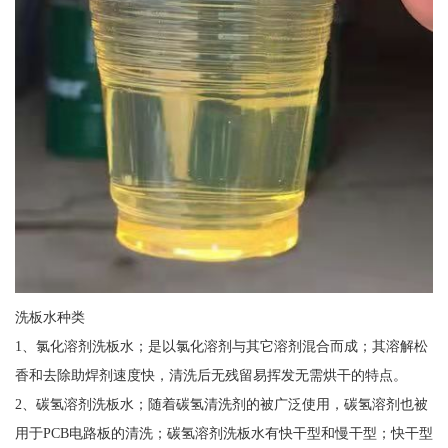
洗板水种类
1、氯化溶剂洗板水；是以氯化溶剂与其它溶剂混合而成；其溶解松
香和去除助焊剂速度快，清洗后无残留易挥发无需烘干的特点。
2、碳氢溶剂洗板水；随着碳氢清洗剂的被广泛使用，碳氢溶剂也被
用于PCB电路板的清洗；碳氢溶剂洗板水有快干型和慢干型；快干型