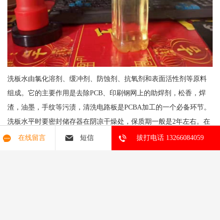
洗板水由氯化溶剂、缓冲剂、防蚀剂、抗氧剂和表面活性剂等原料
组成。它的主要作用是去除PCB、印刷钢网上的助焊剂，松香，焊
渣，油墨，手纹等污渍，清洗电路板是PCBA加工的一个必备环节。
洗板水平时要密封储存器在阴凉干燥处，保质期一般是2年左右。在
使用时可采用超声波清洗仪清洗或浸泡清洗。应根据清洗工件表面
在线留言
短信
拔打电话 13266084059
污垢的数量和程度制定实际清洗时间。清洗完毕后的废液应该用专
桶收集，再交由回收商回收。
我们公司产品质量的稳定性、信誉的可靠性、服务的完善性，赢得
了大部分用户的称赞。我们愿以优良的产品、饱满的热情、诚信的
服务迎接新老客户的光临。期待合作共赢！