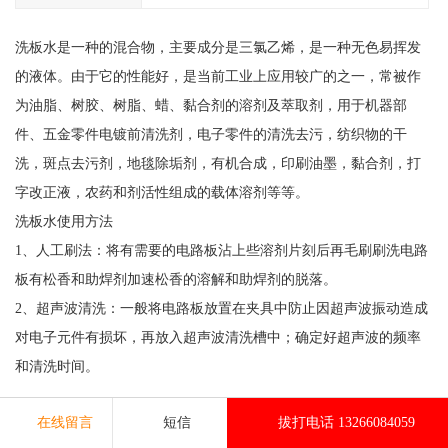
洗板水是一种的混合物，主要成分是三氯乙烯，是一种无色易挥发
的液体。由于它的性能好，是当前工业上应用较广的之一，常被作
为油脂、树胶、树脂、蜡、黏合剂的溶剂及萃取剂，用于机器部
件、五金零件电镀前清洗剂，电子零件的清洗去污，纺织物的干
洗，斑点去污剂，地毯除垢剂，有机合成，印刷油墨，黏合剂，打
字改正液，农药和剂活性组成的载体溶剂等等。
洗板水使用方法
1、人工刷法：将有需要的电路板沾上些溶剂片刻后再毛刷刷洗电路
板有松香和助焊剂加速松香的溶解和助焊剂的脱落。
2、超声波清洗：一般将电路板放置在夹具中防止因超声波振动造成
对电子元件有损坏，再放入超声波清洗槽中；确定好超声波的频率
和清洗时间。
在线留言
短信
拔打电话 13266084059
洗板水是一种无色无味透明挥发液体，按照标准要求进行生产的，