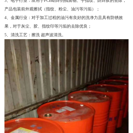
3、电子行业：应用于PCB助焊剂残留物、手指纹、防焊胶的去除，
产品包装前外观擦拭（指纹、粉尘、油污等污垢）；
4、金属行业：对于加工过程的油污有良好的洗净力且具有防锈效
果，对于灰尘、胶、指纹印等污垢的去除优良；
5、清洗工艺：擦洗 超声波清洗。