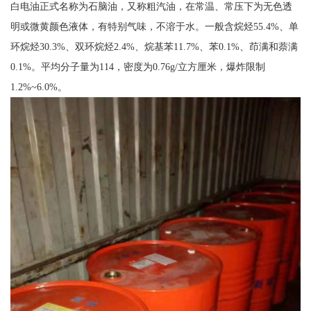
白电油正式名称为石脑油，又称粗汽油，在常温、常压下为无色透
明或微黄颜色液体，有特别气味，不溶于水。一般含烷烃55.4%、单
环烷烃30.3%、双环烷烃2.4%、烷基苯11.7%、苯0.1%、茚满和萘满
0.1%。平均分子量为114，密度为0.76g/立方厘米，爆炸限制
1.2%~6.0%。