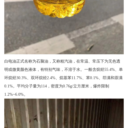
白电油正式名称为石脑油，又称粗汽油，在常温、常压下为无色透
明或微黄颜色液体，有特别气味，不溶于水。一般含烷烃55.4%、单
环烷烃30.3%、双环烷烃2.4%、烷基苯11.7%、苯0.1%、茚满和萘满
0.1%。平均分子量为114，密度为0.76g/立方厘米，爆炸限制
1.2%~6.0%。