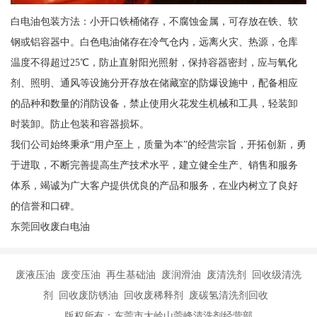
白电油包装方法：小开口铁桶储存，不腐蚀金属，可存放在铁、软
钢或铝容器中。白色电油储存在冷气仓内，远离火灾、热源，仓库
温度不得超过25℃，防止直射阳光照射，保持容器密封，应与氧化
剂、照明、通风等设施分开存放在储藏室的防爆设施中，配备相应
的品种和数量的消防设备，禁止使用火花发生机械和工具，轻装卸
时装卸。防止包装和容器损坏。
我们公司始终秉承“用户至上，质量为本”的经营宗旨，开拓创新，勇
于进取，不断完善提高生产技术水平，建立健全生产、销售和服务
体系，竭诚为广大客户提供优良的产品和服务，在业内树立了良好
的信誉和口碑。
东莞回收废白电油
废液压油 废变压油 再生基础油 废润滑油 废清洗剂 回收级清洗
剂 回收废防锈油 回收废稀释剂 废碳氢清洗剂回收
版权所有：东莞市大岭山莞峰清洗剂经营部