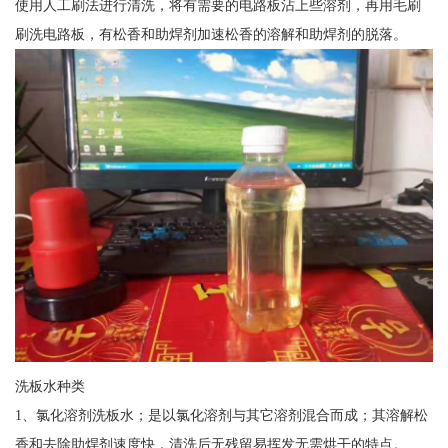
使用人工刷法进行清洗，将有需要的电路板沾上些溶剂，再用毛刷
刷洗电路板，有松香和助焊剂加速松香的溶解和助焊剂的脱落。
洗板水种类
1、氯化溶剂洗板水；是以氯化溶剂与其它溶剂混合而成；其溶解松
香和去除助焊剂速度快，清洗后无残留易挥发无需烘干的特点。