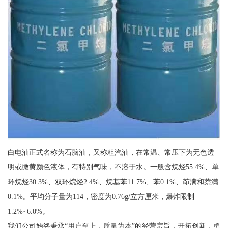
白电油正式名称为石脑油，又称粗汽油，在常温、常压下为无色透
明或微黄颜色液体，有特别气味，不溶于水。一般含烷烃55.4%、单
环烷烃30.3%、双环烷烃2.4%、烷基苯11.7%、苯0.1%、茚满和萘满
0.1%。平均分子量为114，密度为0.76g/立方厘米，爆炸限制
1.2%~6.0%。
我们公司始终秉承“用户至上，质量为本”的经营宗旨，开拓创新，勇