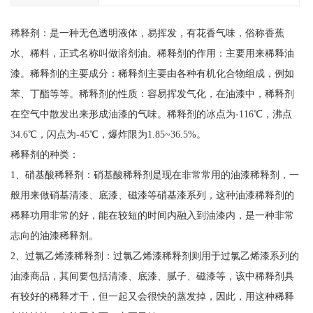
稀释剂：是一种无色透明液体，易挥发，有花香气味，俗称香蕉
水、稀料，正式名称叫做溶剂油。稀释剂的作用：主要用来稀释油
漆。稀释剂的主要成分：稀释剂主要由各种有机化合物组成，例如
苯、丁酯等等。稀释剂的性质：容易挥发气化，在油漆中，稀释剂
在空气中散发出来形成油漆的气味。稀释剂的冰点为-116℃，沸点
34.6℃，闪点为-45℃，爆炸限为1.85~36.5%。
稀释剂的种类：
1、硝基酸稀释剂：硝基酸稀释剂是现在非常常用的油漆稀释剂，一
般用来做硝基清漆、底漆、磁漆等硝基漆系列，这种油漆稀释剂的
稀释功用非常的好，能在较短的时间内融入到油漆内，是一种非常
志向的油漆稀释剂。
2、过氯乙烯漆稀释剂：过氯乙烯漆稀释剂则用于过氯乙烯漆系列的
油漆商品，其间要包括清漆、底漆、腻子、磁漆等，该中稀释剂具
有较好的稀释才干，但一起又会很快的蒸发掉，因此，用这种稀释