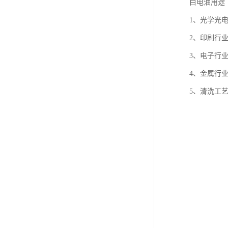
白电油用途
1、光学光
2、印刷行
3、电子行
4、金属行
5、清洗工