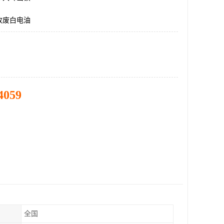
收废白电油
4059
全国