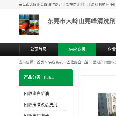
东莞市大岭山莞峰清洗剂
公司首页
供应商机
企业
当前位置：
首页
>
供应商机
>
回收废白电油
> 岳阳高价回收
产品分类
Product
回收废白矿油
回收废碳氢清洗剂
回收废切削油