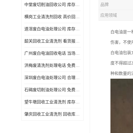
中堂废切削油回收公司 库存积压回收 义乌市永峰贸易商行
品牌
回收废三氯乙烯
应用领域
横岗工业清洗剂回收 高价回收 量大量小均可
回收废清洗液
道滘废白电油处理公司 库存积压回收 量大量小均可
白电油是一
回收废防锈油
韶关回收工业清洗剂 看货报价 欢迎电话咨询
伤害，不使
回收废火花机油
白电油包装
广州废白电油回收电话 当场结算 现款结算
回收废齿轮油
度不得超过
洪梅废清洗剂处理电话 免费估价 大量尾货回收
回收废液压油
种和数量的
深圳废白电油处理公司 合理估价 上门评估报价
回收废溶剂油
石碣废切削油处理公司 免费估价 量大量小均可
回收废四氯乙烯
望牛墩回收工业清洗剂 库存积压回收 大量尾货回收
回收废白电油
肇庆回收工业清洗剂 回收库存 量大量小均可
废碳氢清洗剂回收