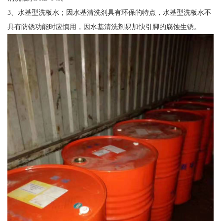
3、水基型洗板水；因水基清洗剂具有环保的特点，水基型洗板水不
具有防锈功能时应慎用，因水基清洗剂易加快引脚的腐蚀生锈。