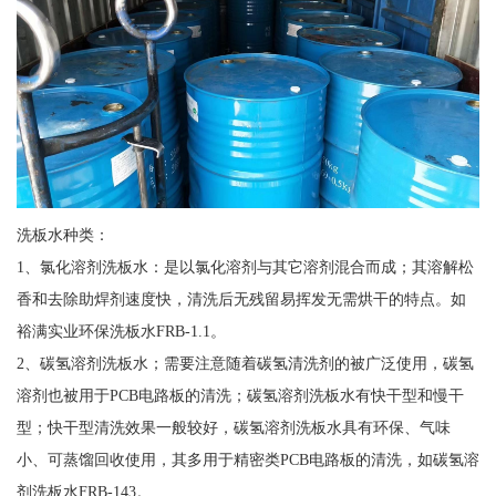
洗板水种类：
1、氯化溶剂洗板水：是以氯化溶剂与其它溶剂混合而成；其溶解松
香和去除助焊剂速度快，清洗后无残留易挥发无需烘干的特点。如
裕满实业环保洗板水FRB-1.1。
2、碳氢溶剂洗板水；需要注意随着碳氢清洗剂的被广泛使用，碳氢
溶剂也被用于PCB电路板的清洗；碳氢溶剂洗板水有快干型和慢干
型；快干型清洗效果一般较好，碳氢溶剂洗板水具有环保、气味
小、可蒸馏回收使用，其多用于精密类PCB电路板的清洗，如碳氢溶
剂洗板水FRB-143。