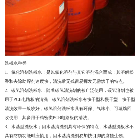
洗板水种类
1、氯化溶剂洗板水；是以氯化溶剂与其它溶剂混合而成；其溶解松
香和去除助焊剂速度快，清洗后无残留易挥发无需烘干的特点。
2、碳氢溶剂洗板水；随着碳氢清洗剂的被广泛使用，碳氢溶剂也被
用于PCB电路板的清洗；碳氢溶剂洗板水有快干型和慢干型；快干型
清洗效果一般较好，碳氢溶剂洗板水具有环保、气味小、可蒸馏回
收使用，其多用于精密类PCB电路板的清洗。
3、水基型洗板水；因水基清洗剂具有环保的特点，水基型洗板水不
具有防锈功能时应慎用，因水基清洗剂易加快引脚的腐蚀生锈。