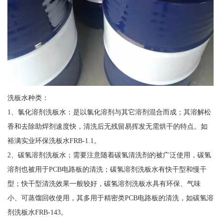
洗板水种类：
1、氯化溶剂洗板水：是以氯化溶剂与其它溶剂混合而成；其溶解松
香和去除助焊剂速度快，清洗后无残留易挥发无需烘干的特点。如
裕满实业环保洗板水FRB-1.1。
2、碳氢溶剂洗板水；需要注意随着碳氢清洗剂的被广泛使用，碳氢
溶剂也被用于PCB电路板的清洗；碳氢溶剂洗板水有快干型和慢干
型；快干型清洗效果一般较好，碳氢溶剂洗板水具有环保、气味
小、可蒸馏回收使用，其多用于精密类PCB电路板的清洗，如碳氢溶
剂洗板水FRB-143。