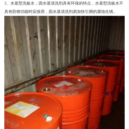
3、水基型洗板水；因水基清洗剂具有环保的特点，水基型洗板水不
具有防锈功能时应慎用，因水基清洗剂易加快引脚的腐蚀生锈。