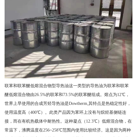
联苯和联苯醚低熔混合物型导热油这一类型的导热油为联苯和联苯
醚低熔混合物由26.5%的联苯和73.5%的联苯醚组成。熔点为12℃，
世界上早使用的合成芳烃导热油是Dowtherm,其特点是热稳定性好，
使用温度高（400℃）。此类产品因为苯环上没有与烷烃基侧链连
接，而在有机热载体中耐热性。这种凝点（12.3℃）低熔混合物，在
常温下，沸腾温度在256~258℃范围内使用比较经济。这是因为两种