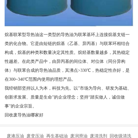
烷基联苯型导热油这一类型的导热油为联苯基环上连接烷基支链一
类的化合物。它是由短链的烷基（乙基、异丙基）与联苯环相结合
构成，烷基的种类和数量决定其性质。烷烃基数量越多，其热稳定
性越差。在此类产品中，由异丙基的间位体、对位体（同分异构
体）与联苯合成的导热油品质，其沸点>330℃，热稳定性亦好，是
在300~340℃范围内使用的理想产品。
我经销部坚持以人为本，科技为先。以”市场为导向、研发为基础、
创新求发展、质量是生命”的企业理念；坚持“踏实做人，诚信做
事”的企业宗旨。
回收废导热油哪家好
废液压油 废变压油 再生基础油 废润滑油 废清洗剂 回收级清洗