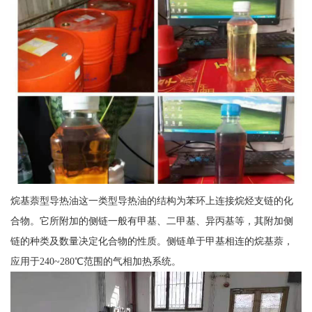
烷基萘型导热油这一类型导热油的结构为苯环上连接烷烃支链的化
合物。它所附加的侧链一般有甲基、二甲基、异丙基等，其附加侧
链的种类及数量决定化合物的性质。侧链单于甲基相连的烷基萘，
应用于240~280℃范围的气相加热系统。