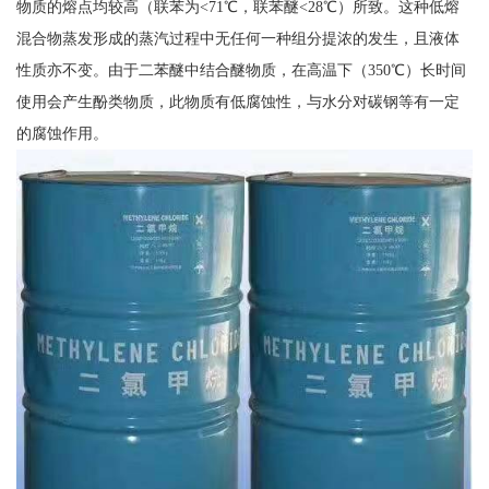
物质的熔点均较高（联苯为<71℃，联苯醚<28℃）所致。这种低熔
混合物蒸发形成的蒸汽过程中无任何一种组分提浓的发生，且液体
性质亦不变。由于二苯醚中结合醚物质，在高温下（350℃）长时间
使用会产生酚类物质，此物质有低腐蚀性，与水分对碳钢等有一定
的腐蚀作用。