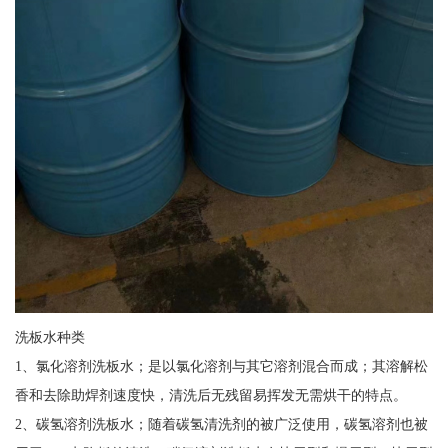
洗板水种类
1、氯化溶剂洗板水；是以氯化溶剂与其它溶剂混合而成；其溶解松
香和去除助焊剂速度快，清洗后无残留易挥发无需烘干的特点。
2、碳氢溶剂洗板水；随着碳氢清洗剂的被广泛使用，碳氢溶剂也被