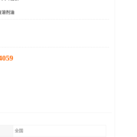
废溶剂油
4059
全国