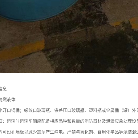
信息
易燃液体
小开口钢桶；螺纹口玻璃瓶、铁盖压口玻璃瓶、塑料瓶或金属桶（罐）外
项：运输时运输车辆应配备相应品种和数量的消防器材及泄漏应急处理设
内可设孔隔板以减少震荡产生静电。严禁与氧化剂、食用化学品等混装混