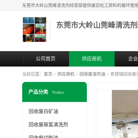
东莞市大岭山莞峰清洗剂
公司首页
供应商机
企业
当前位置：
首页
>
供应商机
>
回收废溶剂油
> 景德镇回收废
产品分类
Product
回收废白矿油
回收废碳氢清洗剂
回收废切削油