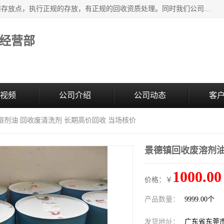
东莞市大岭山莞峰清洗剂经营部提供废旧化工原料的循环使用存放点，执行正规的存放，有正规的回收资质处理。同时我们公司批发零售回收级清洗剂，废液压油、废变压油、废清洗剂、脱模油、再生基础油，质量保证。
经营部
视频
公司介绍
公司动态
客
溶剂油 回收废清洗剂 长期高价回收 当场核价
景德镇回收废溶剂油
1000.00
价格：￥
产品数量：
9999.00个
发货地址：
广东省东莞