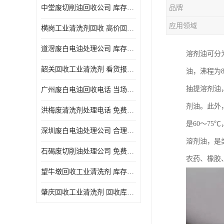
中堂废切削油回收公司 库存积压回收 义乌市永峰贸易商行
品牌
回收废三氯乙烯
应用领域
横岗工业清洗剂回收 高价回收 量大量小均可
回收废清洗液
道滘废白电油处理公司 库存积压回收 量大量小均可
溶剂油可分
回收废防锈油
韶关回收工业清洗剂 看货报价 欢迎电话咨询
油，沸程为8
回收废火花机油
抽提溶剂油，
广州废白电油回收电话 当场结算 现款结算
回收废齿轮油
剂油。此外
洪梅废清洗剂处理电话 免费估价 大量尾货回收
回收废液压油
是60～75
深圳废白电油处理公司 合理估价 上门评估报价
回收废溶剂油
溶剂油，是
石碣废切削油处理公司 免费估价 量大量小均可
农药、橡胶
回收废四氯乙烯
望牛墩回收工业清洗剂 库存积压回收 大量尾货回收
回收废白电油
肇庆回收工业清洗剂 回收库存 量大量小均可
废碳氢清洗剂回收