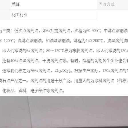
莞峰
回收方式
化工行业
为三类：低沸点溶剂油，如6#抽提溶剂油，沸程为60-90℃；中沸点溶剂
0-120℃；高沸点溶剂油，如油漆溶剂油，沸程为140-200℃，油墨溶剂
即人们常说的6#溶剂油；80～120℃称为橡胶溶剂油，即人们常说的120#溶
，还有406#油墨溶剂油、干洗溶剂油等。有时，馏程的切割各个企业也会
℃，通常我们称之为窄6#溶剂油，以示区别。根据生产实际，120#溶剂油的
类石油产品之一。溶剂油的用途十分广泛。用量大的为涂料溶剂油（俗称
、化妆品、香料、电子部件等溶剂油。