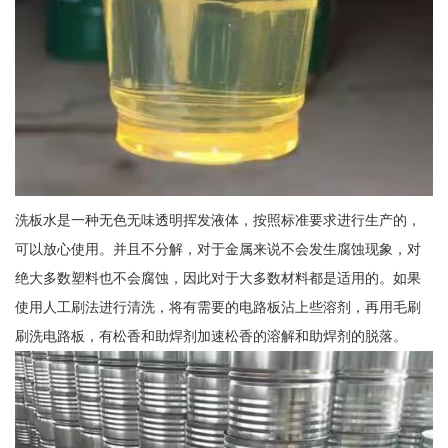
洗板水是一种无色无味透明挥发液体，按照标准要求进行生产的，
可以放心使用。并且不分解，对于金属来说不会发生腐蚀现象，对
绝大多数塑料也不会腐蚀，因此对于大多数材料都是适用的。如果
使用人工刷法进行清洗，将有需要的电路板沾上些溶剂，再用毛刷
刷洗电路板，有松香和助焊剂加速松香的溶解和助焊剂的脱落。