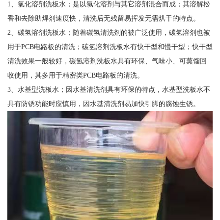
1、氯化溶剂洗板水；是以氯化溶剂与其它溶剂混合而成；其溶解松
香和去除助焊剂速度快，清洗后无残留易挥发无需烘干的特点。
2、碳氢溶剂洗板水；随着碳氢清洗剂的被广泛使用，碳氢溶剂也被
用于PCB电路板的清洗；碳氢溶剂洗板水有快干型和慢干型；快干型
清洗效果一般较好，碳氢溶剂洗板水具有环保、气味小、可蒸馏回
收使用，其多用于精密类PCB电路板的清洗。
3、水基型洗板水；因水基清洗剂具有环保的特点，水基型洗板水不
具有防锈功能时应慎用，因水基清洗剂易加快引脚的腐蚀生锈。