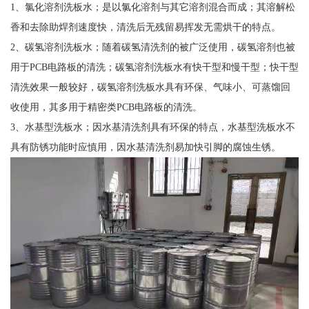
1、氯化溶剂洗板水；是以氯化溶剂与其它溶剂混合而成；其溶解松
香和去除助焊剂速度快，清洗后无残留易挥发无需烘干的特点。
2、碳氢溶剂洗板水；随着碳氢清洗剂的被广泛使用，碳氢溶剂也被
用于PCB电路板的清洗；碳氢溶剂洗板水有快干型和慢干型；快干型
清洗效果一般较好，碳氢溶剂洗板水具有环保、气味小、可蒸馏回
收使用，其多用于精密类PCB电路板的清洗。
3、水基型洗板水；因水基清洗剂具有环保的特点，水基型洗板水不
具有防锈功能时应慎用，因水基清洗剂易加快引脚的腐蚀生锈。