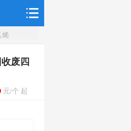
乙烯
回收废四
0
元/个 起