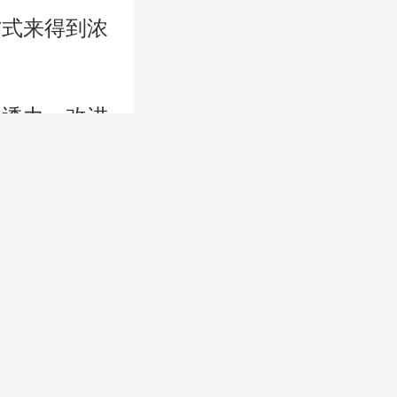
方式来得到浓
浸透力，改进
剂的使用期的
节所需要的黏
，大都是惰
脂之中并起到