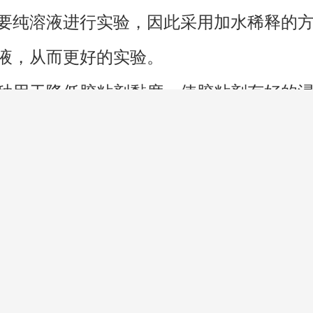
要纯溶液进行实验，因此采用加水稀释的
液，从而更好的实验。
种用于降低胶粘剂黏度，使胶粘剂有好的
有些能降低胶粘剂的活性，从而延长胶粘
了便于涂胶常采用稀释剂来溶解黏料并调
非活性稀释剂和活性稀释剂两种。
稀释剂这种稀释剂的分子中不含有活性基团
稀释过程中不参加反应，它只是共混于树