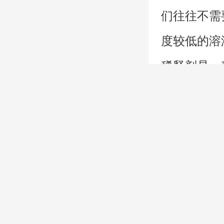
们往往不需
度较低的溶
稀释剂是一
工艺性能，
化合物。为
度。
稀释剂可分
1、非活性
性溶剂，在