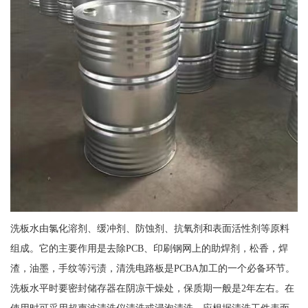
洗板水由氯化溶剂、缓冲剂、防蚀剂、抗氧剂和表面活性剂等原料
组成。它的主要作用是去除PCB、印刷钢网上的助焊剂，松香，焊
渣，油墨，手纹等污渍，清洗电路板是PCBA加工的一个必备环节。
洗板水平时要密封储存器在阴凉干燥处，保质期一般是2年左右。在