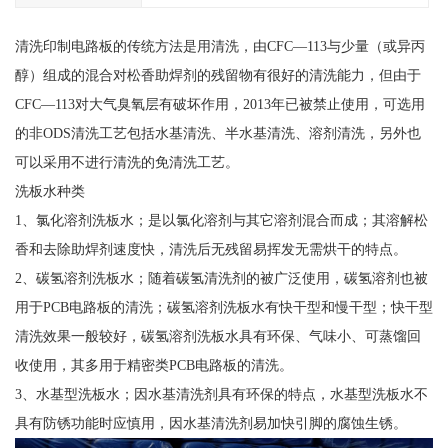
清洗印制电路板的传统方法是用清洗，由CFC—113与少量（或异丙
醇）组成的混合对松香助焊剂的残留物有很好的清洗能力，但由于
CFC—113对大气臭氧层有破坏作用，2013年已被禁止使用，可选用
的非ODS清洗工艺包括水基清洗、半水基清洗、溶剂清洗，另外也
可以采用不进行清洗的免清洗工艺。
洗板水种类
1、氯化溶剂洗板水；是以氯化溶剂与其它溶剂混合而成；其溶解松
香和去除助焊剂速度快，清洗后无残留易挥发无需烘干的特点。
2、碳氢溶剂洗板水；随着碳氢清洗剂的被广泛使用，碳氢溶剂也被
用于PCB电路板的清洗；碳氢溶剂洗板水有快干型和慢干型；快干型
清洗效果一般较好，碳氢溶剂洗板水具有环保、气味小、可蒸馏回
收使用，其多用于精密类PCB电路板的清洗。
3、水基型洗板水；因水基清洗剂具有环保的特点，水基型洗板水不
具有防锈功能时应慎用，因水基清洗剂易加快引脚的腐蚀生锈。