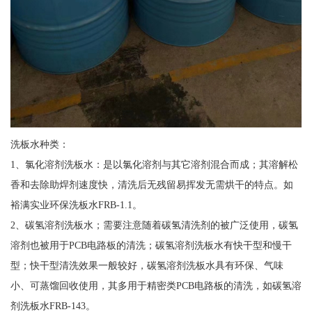
洗板水种类：
1、氯化溶剂洗板水：是以氯化溶剂与其它溶剂混合而成；其溶解松
香和去除助焊剂速度快，清洗后无残留易挥发无需烘干的特点。如
裕满实业环保洗板水FRB-1.1。
2、碳氢溶剂洗板水；需要注意随着碳氢清洗剂的被广泛使用，碳氢
溶剂也被用于PCB电路板的清洗；碳氢溶剂洗板水有快干型和慢干
型；快干型清洗效果一般较好，碳氢溶剂洗板水具有环保、气味
小、可蒸馏回收使用，其多用于精密类PCB电路板的清洗，如碳氢溶
剂洗板水FRB-143。