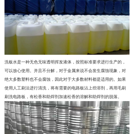
洗板水是一种无色无味透明挥发液体，按照标准要求进行生产的，
可以放心使用。并且不分解，对于金属来说不会发生腐蚀现象，对
绝大多数塑料也不会腐蚀，因此对于大多数材料都是适用的。如果
使用人工刷法进行清洗，将有需要的电路板沾上些溶剂，再用毛刷
刷洗电路板，有松香和助焊剂加速松香的溶解和助焊剂的脱落。