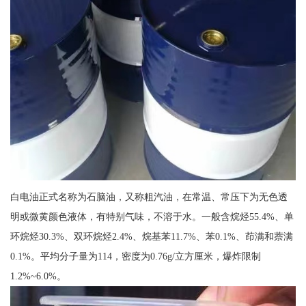
白电油正式名称为石脑油，又称粗汽油，在常温、常压下为无色透
明或微黄颜色液体，有特别气味，不溶于水。一般含烷烃55.4%、单
环烷烃30.3%、双环烷烃2.4%、烷基苯11.7%、苯0.1%、茚满和萘满
0.1%。平均分子量为114，密度为0.76g/立方厘米，爆炸限制
1.2%~6.0%。