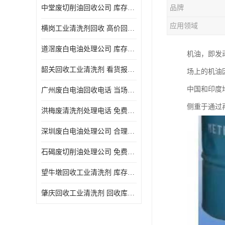
中堂废切削油回收公司 库存积压回收 义乌市永峰贸易商行
品牌
回收废三氯乙烯
应用领域
横岗工业清洗剂回收 高价回收 量大量小均可
回收废清洗液
道滘废白电油处理公司 库存积压回收 量大量小均可
机油，即发动
回收废防锈油
韶关回收工业清洗剂 看货报价 欢迎电话咨询
场上的机油
回收废火花机油
中国和印度
广州废白电油回收电话 当场结算 现款结算
回收废齿轮油
侧重于通过
洪梅废清洗剂处理电话 免费估价 大量尾货回收
回收废液压油
深圳废白电油处理公司 合理估价 上门评估报价
回收废溶剂油
石碣废切削油处理公司 免费估价 量大量小均可
回收废四氯乙烯
望牛墩回收工业清洗剂 库存积压回收 大量尾货回收
回收废白电油
肇庆回收工业清洗剂 回收库存 量大量小均可
废碳氢清洗剂回收