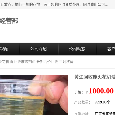
东莞市大岭山莞峰清洗剂经营部提供废旧化工原料的循环使用存放点，执行正规的存放，有正规的回收资质处理。同时我们公司批发零售回收级清洗剂，废液压油、废变压油、废清洗剂、脱模油、再生基础油，质量保证。
经营部
视频
公司介绍
公司动态
客
火花机油 回收废溶剂油 长期高价回收 当场核价
黄江回收废火花机油
1000.00
价格：￥
产品数量：
9999.00个
发货地址：
广东省东莞