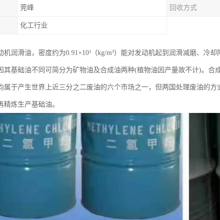
莞峰
回收方式
化工行业
机润滑油，密度约为0.91×10³（kg/m³）能对发动机起到润滑减磨
因其基础油不同可简分为矿物油及合成油两种(植物油因产量故不计)。合
均属于产生世界上近三分之二废油的六个市场之一，但两国处理废油的方
再精炼生产基础油。