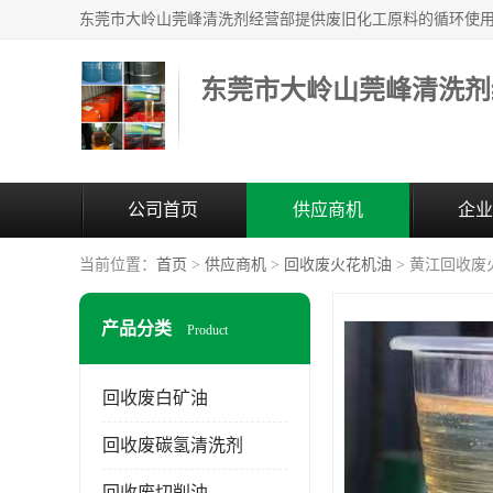
东莞市大岭山莞峰清洗剂
公司首页
供应商机
企业
当前位置：
首页
>
供应商机
>
回收废火花机油
> 黄江回收废
产品分类
Product
回收废白矿油
回收废碳氢清洗剂
回收废切削油