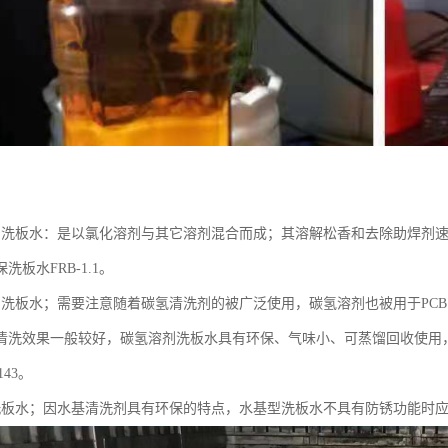
：
剂洗板水：是以氯化溶剂与其它溶剂混合而成；其溶解松香和去除助焊剂
洗板水FRB-1.1。
剂洗板水；需要注意随着碳氢清洗剂的被广泛使用，碳氢溶剂也被用于PC
清洗效果一般较好，碳氢溶剂洗板水具有环保、气味小、可蒸馏回收使用，
143。
洗板水；因水基清洗剂具有环保的特点，水基型洗板水不具有防锈功能时