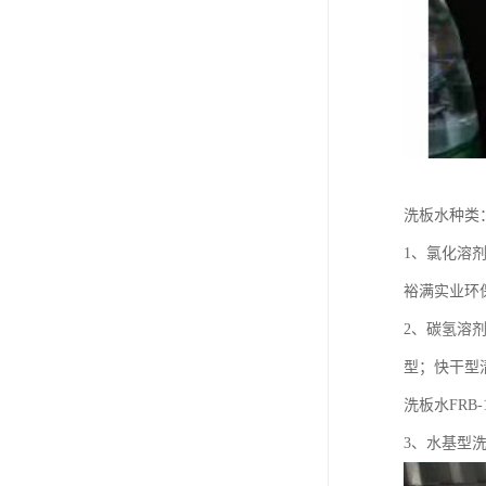
洗板水种类
1、氯化溶
裕满实业环保
2、碳氢溶
型；快干型
洗板水FRB-
3、水基型