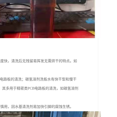
速度快，清洗后无残留易挥发无需烘干的特点。如
B电路板的清洗；碳氢溶剂洗板水有快干型和慢干
其多用于精密类PCB电路板的清洗，如碳氢溶剂
应慎用，因水基清洗剂易加快引脚的腐蚀生锈。