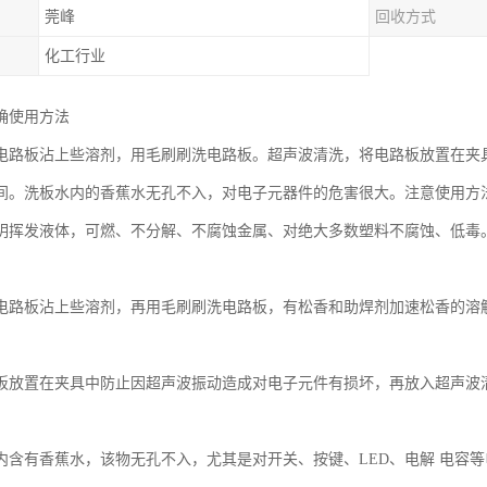
莞峰
回收方式
化工行业
确使用方法
电路板沾上些溶剂，用毛刷刷洗电路板。超声波清洗，将电路板放置在夹
间。洗板水内的香蕉水无孔不入，对电子元器件的危害很大。注意使用方
明挥发液体，可燃、不分解、不腐蚀金属、对绝大多数塑料不腐蚀、低毒
电路板沾上些溶剂，再用毛刷刷洗电路板，有松香和助焊剂加速松香的溶
板放置在夹具中防止因超声波振动造成对电子元件有损坏，再放入超声波
内含有香蕉水，该物无孔不入，尤其是对开关、按键、LED、电解 电容