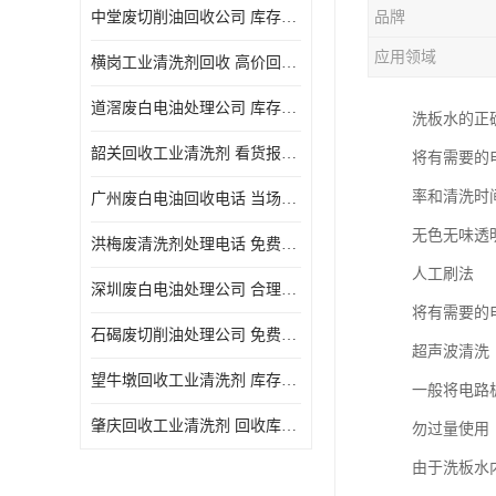
中堂废切削油回收公司 库存积压回收 义乌市永峰贸易商行
品牌
回收废三氯乙烯
应用领域
横岗工业清洗剂回收 高价回收 量大量小均可
回收废清洗液
道滘废白电油处理公司 库存积压回收 量大量小均可
洗板水的正
回收废防锈油
韶关回收工业清洗剂 看货报价 欢迎电话咨询
将有需要的
回收废火花机油
率和清洗时
广州废白电油回收电话 当场结算 现款结算
回收废齿轮油
无色无味透
洪梅废清洗剂处理电话 免费估价 大量尾货回收
回收废液压油
人工刷法
深圳废白电油处理公司 合理估价 上门评估报价
回收废溶剂油
将有需要的
石碣废切削油处理公司 免费估价 量大量小均可
超声波清洗
回收废四氯乙烯
望牛墩回收工业清洗剂 库存积压回收 大量尾货回收
一般将电路
回收废白电油
肇庆回收工业清洗剂 回收库存 量大量小均可
勿过量使用
废碳氢清洗剂回收
由于洗板水