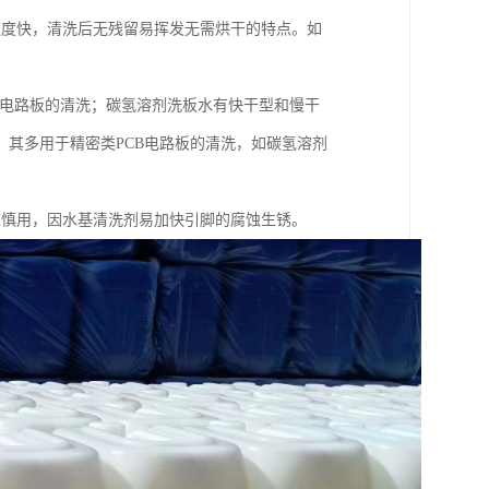
速度快，清洗后无残留易挥发无需烘干的特点。如
B电路板的清洗；碳氢溶剂洗板水有快干型和慢干
其多用于精密类PCB电路板的清洗，如碳氢溶剂
应慎用，因水基清洗剂易加快引脚的腐蚀生锈。