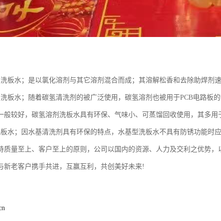
剂洗板水；是以氯化溶剂与其它溶剂混合而成；其溶解松香和去除助焊剂
剂洗板水；随着碳氢清洗剂的被广泛使用，碳氢溶剂也被用于PCB电路板
一般较好，碳氢溶剂洗板水具有环保、气味小、可蒸馏回收使用，其多用于
洗板水；因水基清洗剂具有环保的特点，水基型洗板水不具有防锈功能时
持质量至上、客户至上的原则，公司以国内的资源、人力及交利之优势，
与新老客户携手共进，互赢互利，共创美好未来!
cn