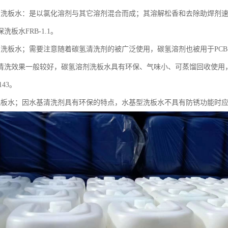
剂洗板水：是以氯化溶剂与其它溶剂混合而成；其溶解松香和去除助焊剂
洗板水FRB-1.1。
剂洗板水；需要注意随着碳氢清洗剂的被广泛使用，碳氢溶剂也被用于PC
清洗效果一般较好，碳氢溶剂洗板水具有环保、气味小、可蒸馏回收使用，
143。
洗板水；因水基清洗剂具有环保的特点，水基型洗板水不具有防锈功能时