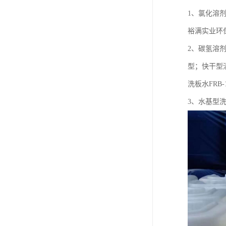
1、氯化溶
裕满实业环保
2、碳氢溶
型；快干型
洗板水FRB-
3、水基型