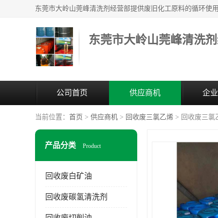
东莞市大岭山莞峰清洗剂
公司首页
供应商机
企业
当前位置：
首页
>
供应商机
>
回收废三氯乙烯
> 回收废三氯
产品分类
Product
回收废白矿油
回收废碳氢清洗剂
回收废切削油