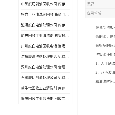
中堂废切削油回收公司 库存积压回收 义乌市永峰贸易商行
品牌
回收废三氯乙烯
应用领域
横岗工业清洗剂回收 高价回收 量大量小均可
回收废清洗液
道滘废白电油处理公司 库存积压回收 量大量小均可
在说到洗板
回收废防锈油
韶关回收工业清洗剂 看货报价 欢迎电话咨询
通的水，是
回收废火花机油
有很多的危
广州废白电油回收电话 当场结算 现款结算
回收废齿轮油
洗板水使用
洪梅废清洗剂处理电话 免费估价 大量尾货回收
回收废液压油
1、人工刷
深圳废白电油处理公司 合理估价 上门评估报价
回收废溶剂油
2、超声波
石碣废切削油处理公司 免费估价 量大量小均可
和清洗时间
回收废四氯乙烯
望牛墩回收工业清洗剂 库存积压回收 大量尾货回收
回收废白电油
肇庆回收工业清洗剂 回收库存 量大量小均可
废碳氢清洗剂回收