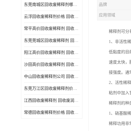
东莞南城区回收废稀释剂哪家好 回收废清洗剂
品牌
回收废三氯乙烯
应用领域
云浮回收废稀释剂价格 回收废润滑油
回收废清洗液
常平高价回收废稀释剂 回收废碳氢清洗剂
稀释剂可分
回收废防锈油
东莞莞城区回收废稀释剂 回收废食用油
1、非活性
回收废火花机油
低黏度的目
阳江高价回收废稀释剂 回收废二氯甲烷
回收废齿轮油
速度太快，
沙田高价回收废稀释剂 回收废机油
回收废液压油
接强度。通
中山回收废稀释剂公司 回收废切削油
回收废溶剂油
2、活性稀
东莞万江区回收废稀释剂价格 回收废白电油
粘剂中加入
回收废四氯乙烯
江西回收废稀释剂 回收废润滑油
稀释剂的种
回收废白电油
常德回收废稀释剂价格 回收废清洗液
1、硝基酸
废碳氢清洗剂回收
稀释功用非