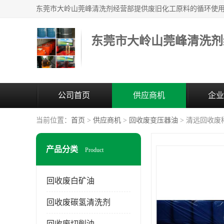
东莞市大岭山莞峰清洗剂
公司首页
供应商机
企业
当前位置：
首页
>
供应商机
>
回收废变压器油
> 清远回收废
产品分类
Product
回收废白矿油
回收废碳氢清洗剂
回收废切削油