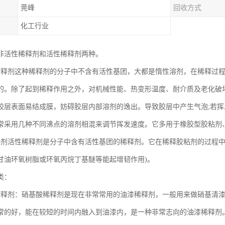
莞峰
回收方式
化工行业
非活性稀释剂和活性稀释剂两种。
稀释剂这种稀释剂的分子中不含有活性基团，大都是惰性溶剂，在稀释过
的。除了起到稀释作用之外，对机械性能、热变形温度、耐介质及老化破
胶层表面易结成膜，妨碍胶层内部溶剂的逸出。导致胶层中产生气泡;若
常采用几种不同沸点的溶剂相混来调节挥发速度。它多用于橡胶型胶粘剂
释剂活性稀释剂是分子中含有活性基团的稀释剂。它在稀释胶粘剂的过程中
甘油环氧树脂或环氧丙烷丁基醚等能起增韧作用)。
类：
稀释剂：硝基酸稀释剂是现在非常常用的油漆稀释剂，一般用来做硝基清
常的好，能在较短的时间内融入到油漆内，是一种非常志向的油漆稀释剂