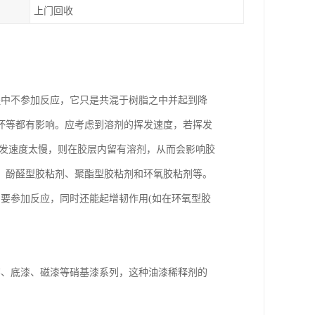
上门回收
程中不参加反应，它只是共混于树脂之中并起到降
坏等都有影响。应考虑到溶剂的挥发速度，若挥发
挥发速度太慢，则在胶层内留有溶剂，从而会影响胶
、酚醛型胶粘剂、聚酯型胶粘剂和环氧胶粘剂等。
要参加反应，同时还能起增韧作用(如在环氧型胶
漆、底漆、磁漆等硝基漆系列，这种油漆稀释剂的
。