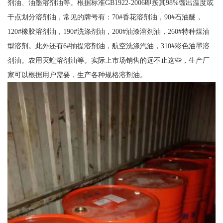
剂油、油墨溶剂油等。根据标准GB1922-2006即按其98%馏出温度或
干点划分溶剂油，常见的牌号有：70#香花溶剂油，90#石油醚，
120#橡胶溶剂油，190#洗涤剂油，200#油漆溶剂油，260#特种煤油
型溶剂。此外还有6#抽提溶剂油，航空洗涤汽油，310#彩色油墨溶
剂油。农用灭蝗溶剂油等。实际上市场销售的远不止这些，生产厂
家可以根据用户需要，生产各种规格溶剂油。