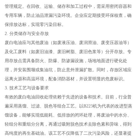
管理规定。在回收、运输、储存和加工过程中，需采用密闭容器和
专用车辆，防止油品泄漏污染环境。企业应定期接受环保核查，确
保排放达标，实现零污染目标。
2. 分类储存与安全存放
废白电油应与其他废油（如废液压油、废润滑油、废变压器油等）
及化工废料（如废旧油漆、废旧树脂、废旧色浆等）分开存放。专
用存放点需具备防火、防爆、防渗漏设施，场地地面进行硬化处
理，并安装围堰或集油坑，防止意外泄漏扩散。同时，存放区域应
远离火源和高温环境，配备消防器材，并设置明显的危废标识。
3. 技术工艺与设备要求
有效的废白电油回收处理依赖于先进的设备和技术。目前，行业普
遍采用蒸馏、过滤、脱色等组合工艺。以B223机为代表的改进型蒸
馏设备，能够实现低能耗、低排放的闭环处理，将废油中的水分、
轻组分和重组分分离，再通过吸附脱色技术去除色素和异味，得到
高纯度的再生基础油。该工艺不仅降低了二次污染风险，还显著提