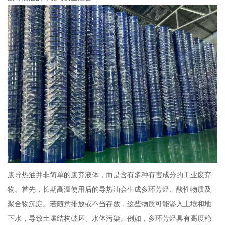
废导热油并非简单的废弃液体，而是含有多种有害成分的工业废弃
物。首先，长期高温使用后的导热油会生成多环芳烃、酸性物质及
聚合物沉淀。若随意排放或不当存放，这些物质可能渗入土壤和地
下水，导致土壤结构破坏、水体污染。例如，多环芳烃具有高度稳