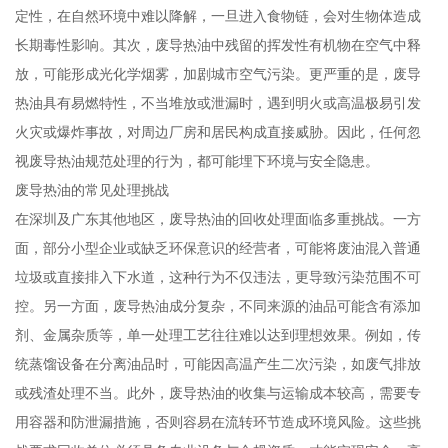
定性，在自然环境中难以降解，一旦进入食物链，会对生物体造成
长期毒性影响。其次，废导热油中残留的挥发性有机物在空气中释
放，可能形成光化学烟雾，加剧城市空气污染。更严重的是，废导
热油具有易燃特性，不当堆放或泄漏时，遇到明火或高温极易引发
火灾或爆炸事故，对周边厂房和居民构成直接威胁。因此，任何忽
视废导热油规范处理的行为，都可能埋下环境与安全隐患。
废导热油的常见处理挑战
在深圳及广东其他地区，废导热油的回收处理面临多重挑战。一方
面，部分小型企业或缺乏环保意识的经营者，可能将废油混入普通
垃圾或直接排入下水道，这种行为不仅违法，更导致污染范围不可
控。另一方面，废导热油成分复杂，不同来源的油品可能含有添加
剂、金属杂质等，单一处理工艺往往难以达到理想效果。例如，传
统蒸馏设备在分离油品时，可能因高温产生二次污染，如废气排放
或残渣处理不当。此外，废导热油的收集与运输成本较高，需要专
用容器和防泄漏措施，否则容易在流转环节造成环境风险。这些挑