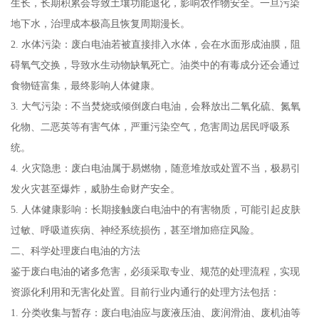
生长，长期积累会导致土壤功能退化，影响农作物安全。一旦污染
地下水，治理成本极高且恢复周期漫长。
2. 水体污染：废白电油若被直接排入水体，会在水面形成油膜，阻
碍氧气交换，导致水生动物缺氧死亡。油类中的有毒成分还会通过
食物链富集，最终影响人体健康。
3. 大气污染：不当焚烧或倾倒废白电油，会释放出二氧化硫、氮氧
化物、二恶英等有害气体，严重污染空气，危害周边居民呼吸系
统。
4. 火灾隐患：废白电油属于易燃物，随意堆放或处置不当，极易引
发火灾甚至爆炸，威胁生命财产安全。
5. 人体健康影响：长期接触废白电油中的有害物质，可能引起皮肤
过敏、呼吸道疾病、神经系统损伤，甚至增加癌症风险。
二、科学处理废白电油的方法
鉴于废白电油的诸多危害，必须采取专业、规范的处理流程，实现
资源化利用和无害化处置。目前行业内通行的处理方法包括：
1. 分类收集与暂存：废白电油应与废液压油、废润滑油、废机油等