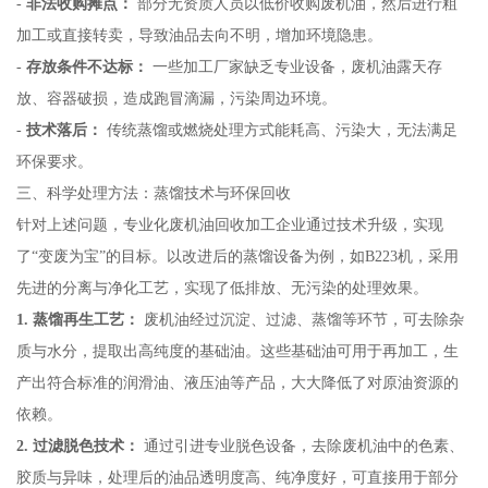
-
非法收购摊点：
部分无资质人员以低价收购废机油，然后进行粗
加工或直接转卖，导致油品去向不明，增加环境隐患。
-
存放条件不达标：
一些加工厂家缺乏专业设备，废机油露天存
放、容器破损，造成跑冒滴漏，污染周边环境。
-
技术落后：
传统蒸馏或燃烧处理方式能耗高、污染大，无法满足
环保要求。
三、科学处理方法：蒸馏技术与环保回收
针对上述问题，专业化废机油回收加工企业通过技术升级，实现
了“变废为宝”的目标。以改进后的蒸馏设备为例，如B223机，采用
先进的分离与净化工艺，实现了低排放、无污染的处理效果。
1. 蒸馏再生工艺：
废机油经过沉淀、过滤、蒸馏等环节，可去除杂
质与水分，提取出高纯度的基础油。这些基础油可用于再加工，生
产出符合标准的润滑油、液压油等产品，大大降低了对原油资源的
依赖。
2. 过滤脱色技术：
通过引进专业脱色设备，去除废机油中的色素、
胶质与异味，处理后的油品透明度高、纯净度好，可直接用于部分