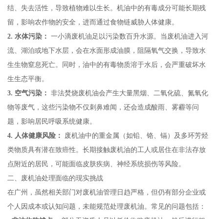
结、失去活性，导致植物难以生长。机油中的有毒成分可能长期残
留，影响农作物的安全，进而通过食物链威胁人体健康。
2. 水体污染：
一小滴废机油足以污染数百升水源。当废机油进入河
流、湖泊或地下水层，会在水面形成油膜，阻隔氧气交换，导致水
生生物窒息死亡。同时，油中的有毒物质溶于水后，会严重破坏水
生生态平衡。
3. 空气污染：
非法焚烧废机油会产生大量黑烟、二氧化硫、氮氧化
物等废气，这些污染物不仅刺鼻难闻，还会造成酸雨、雾霾等问
题，影响居民呼吸系统健康。
4. 人体健康风险：
废机油中的重金属（如铅、铬、镉）及多环芳烃
类物质具有潜在致癌性。长期接触废机油的工人或居住在非法存放
点附近的居民，可能面临皮肤疾病、神经系统损伤等风险。
二、废机油处理面临的现实挑战
在广州，虽然相关部门对废机油管理日趋严格，但仍有部分企业或
个人因成本或认知问题，未能规范处理废机油。常见的问题包括：