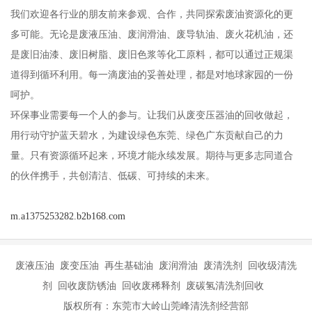
我们欢迎各行业的朋友前来参观、合作，共同探索废油资源化的更
多可能。无论是废液压油、废润滑油、废导轨油、废火花机油，还
是废旧油漆、废旧树脂、废旧色浆等化工原料，都可以通过正规渠
道得到循环利用。每一滴废油的妥善处理，都是对地球家园的一份
呵护。
环保事业需要每一个人的参与。让我们从废变压器油的回收做起，
用行动守护蓝天碧水，为建设绿色东莞、绿色广东贡献自己的力
量。只有资源循环起来，环境才能永续发展。期待与更多志同道合
的伙伴携手，共创清洁、低碳、可持续的未来。
m.a1375253282.b2b168.com
废液压油 废变压油 再生基础油 废润滑油 废清洗剂 回收级清洗
剂 回收废防锈油 回收废稀释剂 废碳氢清洗剂回收
版权所有：东莞市大岭山莞峰清洗剂经营部