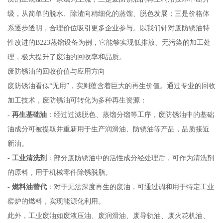
级，从简单的脱水、除渣向精细化的蒸馏、脱色发展；三是价格体
系逐步透明，合理价位吸引更多企业参与。以我们针对废防锈油特
性改进的B223蒸馏设备为例，它能够实现低排放、无污染的加工处
理，极大提升了废油的回收率和品质。
废防锈油的回收价值与应用方向
废防锈油看似“无用”，实则蕴含着巨大的再生价值。通过专业的回收
加工技术，废防锈油可转化为多种再生资源：
-
再生基础油
：经过过滤脱色、蒸馏分馏等工序，废防锈油中的基础
油成分可被提取并重新用于生产润滑油、防锈油等产品，品质接近
新油。
-
工业清洗剂
：部分废防锈油中的活性成分经处理后，可作为清洗剂
的原料，用于机械零件除锈脱脂。
-
燃料油替代
：对于无法深度再生的废油，可通过调和用于特定工业
窑炉的燃料，实现能源化利用。
此外，工业废油如废液压油、废润滑油、废导轨油、废火花机油、